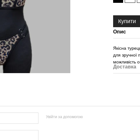
Купити
Опис
Якісна турец
для зручної 
можливість о
Доставка
Увійти за допомогою