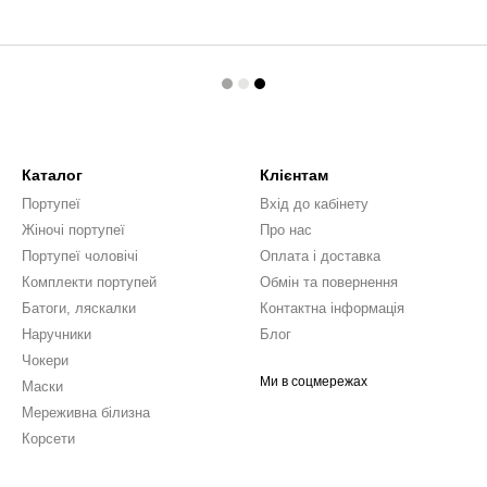
Каталог
Клієнтам
Портупеї
Вхід до кабінету
Жіночі портупеї
Про нас
Портупеї чоловічі
Оплата і доставка
Комплекти портупей
Обмін та повернення
Батоги, ляскалки
Контактна інформація
Наручники
Блог
Чокери
Ми в соцмережах
Маски
Мереживна білизна
Корсети