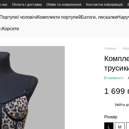
 нас
Оплата і доставка
Обмін та повернення
Контактна інформація
Портупеї чоловічі
Комплекти портупей
Батоги, ляскалки
Нару
а
Корсети
Головна
Мер
Компле
трусик
В наявності
1 699 
Увійти
дл
%
Розмір
L
M