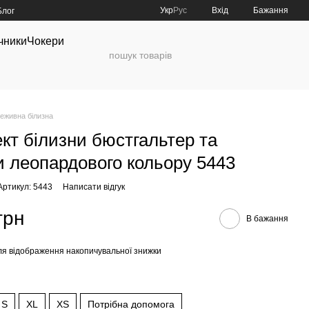
Укр
Рус
Вхід
Бажання
Блог
чники
Чокери
еживна білизна
кт білизни бюстгальтер та
и леопардового кольору 5443
Артикул: 5443
Написати відгук
грн
В бажання
я відображення накопичувальної знижки
S
XL
XS
Потрібна допомога