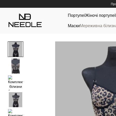
Перейти до основного контенту
Про
Портупеї
Жіночі портупеї
Маски
Мереживна білизн